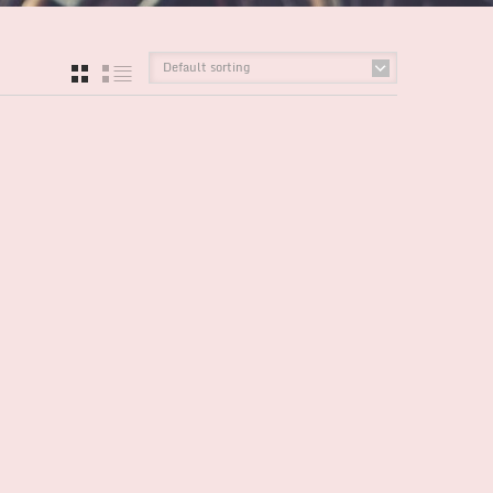
Default sorting
GRID
LIST