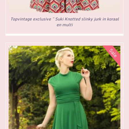
Topvintage exclusive ~ Suki Knotted slinky jurk in koraal
en multi