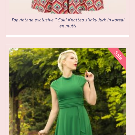
Topvintage exclusive ~ Suki Knotted slinky jurk in koraal
en multi