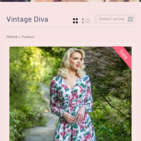
Vintage Diva
Default sorting
GRID
LIST
Home
> Product