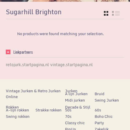
Sugarhill Brighton
GRID
LIST
No products were found matching your selection.
Linkpartners
retojurk.startpagina.nl
vintage.startpagina.nl
Vintage Jurken & Retro Jurken
Jurken
A lijn Jurken
Bruid
Online
Midi jurken
Swing Jurken
Rokken
Decade & Stijl
A-lijn rokken
Strakke rokken
50s
60s
Swing rokken
70s
Boho Chic
Classy chic
Party
PinUp
Zakelijk