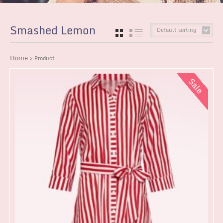
Smashed Lemon
Default sorting
GRID
LIST
Home
> Product