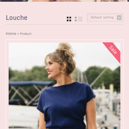
Louche
Default sorting
GRID
LIST
Home
> Product