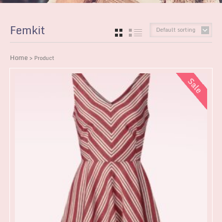
Femkit
Default sorting
GRID
LIST
Home
> Product