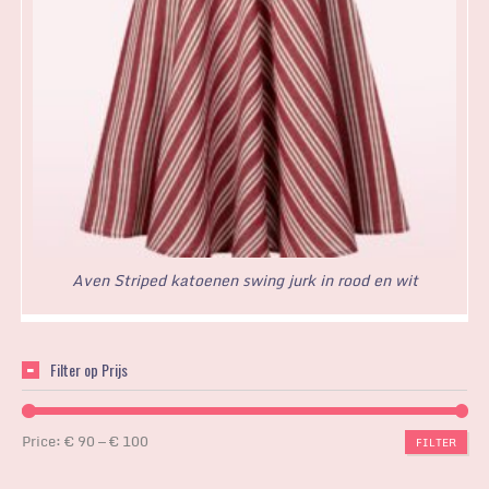
Aven Striped katoenen swing jurk in rood en wit
Filter op Prijs
Price:
€ 90
—
€ 100
FILTER