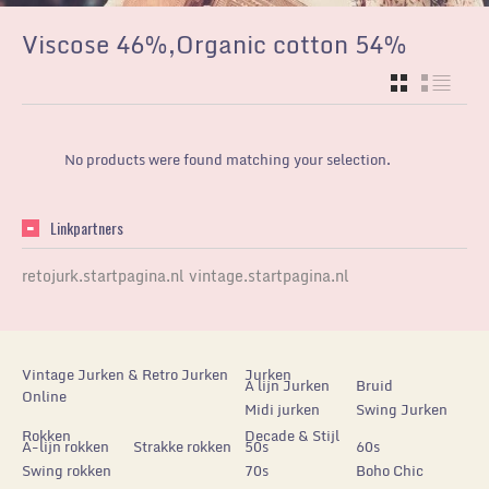
Viscose 46%,Organic cotton 54%
GRID
LIST
No products were found matching your selection.
Linkpartners
retojurk.startpagina.nl
vintage.startpagina.nl
Vintage Jurken & Retro Jurken
Jurken
A lijn Jurken
Bruid
Online
Midi jurken
Swing Jurken
Rokken
Decade & Stijl
A-lijn rokken
Strakke rokken
50s
60s
Swing rokken
70s
Boho Chic