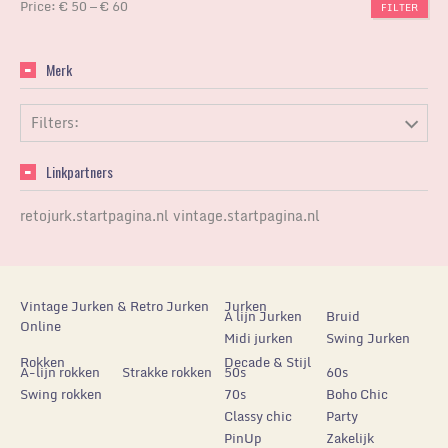
Price:
€ 50
—
€ 60
FILTER
Merk
Filters:
Linkpartners
retojurk.startpagina.nl
vintage.startpagina.nl
Vintage Jurken & Retro Jurken
Jurken
A lijn Jurken
Bruid
Online
Midi jurken
Swing Jurken
Rokken
Decade & Stijl
A-lijn rokken
Strakke rokken
50s
60s
Swing rokken
70s
Boho Chic
Classy chic
Party
PinUp
Zakelijk