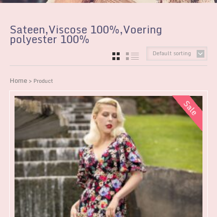
Sateen,Viscose 100%,Voering
polyester 100%
Default sorting
GRID
LIST
Home
> Product