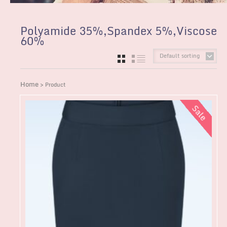
Polyamide 35%,Spandex 5%,Viscose
60%
Default sorting
GRID
LIST
Home
> Product