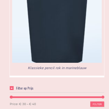
Klassieke pencil rok in marineblauw
Filter op Prijs
Price:
€ 30
—
€ 40
FILTER