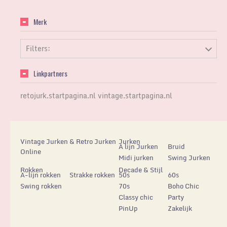
Merk
Filters:
Linkpartners
retojurk.startpagina.nl
vintage.startpagina.nl
Vintage Jurken & Retro Jurken
Jurken
A lijn Jurken
Bruid
Online
Midi jurken
Swing Jurken
Rokken
Decade & Stijl
A-lijn rokken
Strakke rokken
50s
60s
Swing rokken
70s
Boho Chic
Classy chic
Party
PinUp
Zakelijk