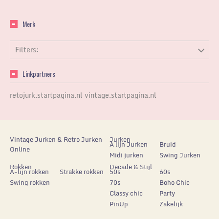
Merk
Filters:
Linkpartners
retojurk.startpagina.nl
vintage.startpagina.nl
Vintage Jurken & Retro Jurken
Jurken
A lijn Jurken
Bruid
Online
Midi jurken
Swing Jurken
Rokken
Decade & Stijl
A-lijn rokken
Strakke rokken
50s
60s
Swing rokken
70s
Boho Chic
Classy chic
Party
PinUp
Zakelijk