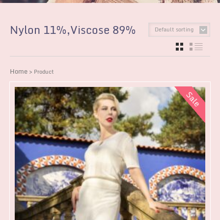
Nylon 11%,Viscose 89%
Default sorting
GRID
LIST
Home
> Product