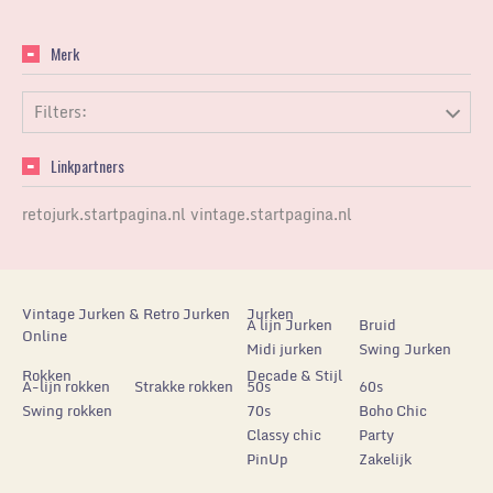
Merk
Filters:
Linkpartners
retojurk.startpagina.nl
vintage.startpagina.nl
Vintage Jurken & Retro Jurken
Jurken
A lijn Jurken
Bruid
Online
Midi jurken
Swing Jurken
Rokken
Decade & Stijl
A-lijn rokken
Strakke rokken
50s
60s
Swing rokken
70s
Boho Chic
Classy chic
Party
PinUp
Zakelijk