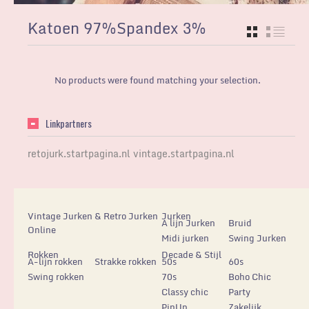
Katoen 97%Spandex 3%
GRID
LIST
No products were found matching your selection.
Linkpartners
retojurk.startpagina.nl
vintage.startpagina.nl
Vintage Jurken & Retro Jurken
Jurken
A lijn Jurken
Bruid
Online
Midi jurken
Swing Jurken
Rokken
Decade & Stijl
A-lijn rokken
Strakke rokken
50s
60s
Swing rokken
70s
Boho Chic
Classy chic
Party
PinUp
Zakelijk