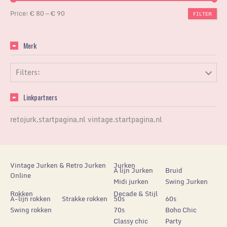
Price:
€ 80
—
€ 90
FILTER
Merk
Filters:
Linkpartners
retojurk.startpagina.nl
vintage.startpagina.nl
Vintage Jurken & Retro Jurken
Jurken
A lijn Jurken
Bruid
Online
Midi jurken
Swing Jurken
Rokken
Decade & Stijl
A-lijn rokken
Strakke rokken
50s
60s
Swing rokken
70s
Boho Chic
Classy chic
Party