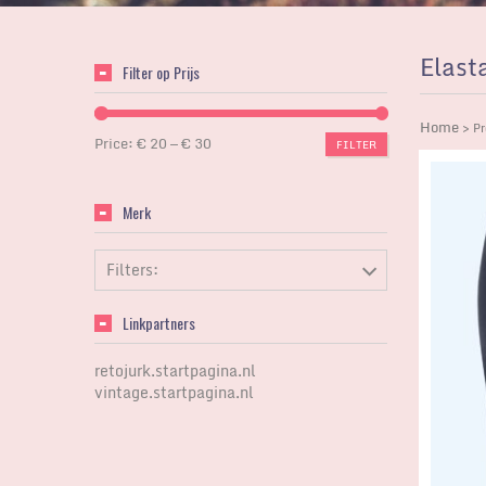
Elast
Filter op Prijs
Home
> Pr
Price:
€ 20
—
€ 30
FILTER
Merk
Filters:
Linkpartners
retojurk.startpagina.nl
vintage.startpagina.nl