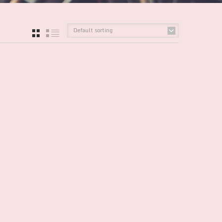
Default sorting
GRID
LIST