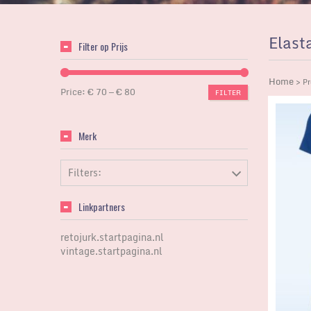
Elast
Filter op Prijs
Home
> Pr
Price:
€ 70
—
€ 80
FILTER
Merk
Filters:
Linkpartners
retojurk.startpagina.nl
vintage.startpagina.nl