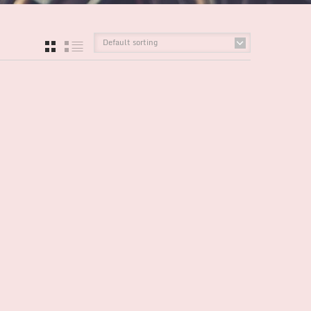
Default sorting
GRID
LIST