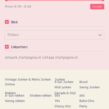
Price:
€ 50
—
€ 60
FILTER
Merk
Filters:
Linkpartners
retojurk.startpagina.nl
vintage.startpagina.nl
Vintage Jurken & Retro Jurken
Jurken
A lijn Jurken
Bruid
Online
Midi jurken
Swing Jurken
Rokken
Decade & Stijl
A-lijn rokken
Strakke rokken
50s
60s
Swing rokken
70s
Boho Chic
Classy chic
Party