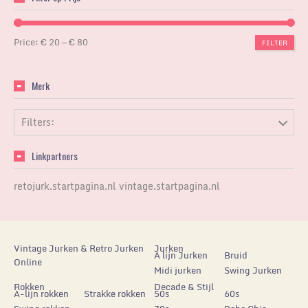
Price:
€ 20
—
€ 80
FILTER
Merk
Filters:
Linkpartners
retojurk.startpagina.nl
vintage.startpagina.nl
Vintage Jurken & Retro Jurken
Jurken
A lijn Jurken
Bruid
Online
Midi jurken
Swing Jurken
Rokken
Decade & Stijl
A-lijn rokken
Strakke rokken
50s
60s