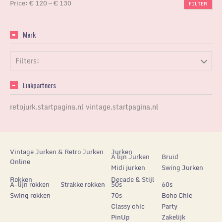
Price:
€ 120
—
€ 130
FILTER
Merk
Filters:
Linkpartners
retojurk.startpagina.nl
vintage.startpagina.nl
Vintage Jurken & Retro Jurken
Jurken
A lijn Jurken
Bruid
Online
Midi jurken
Swing Jurken
Rokken
Decade & Stijl
A-lijn rokken
Strakke rokken
50s
60s
Swing rokken
70s
Boho Chic
Classy chic
Party
PinUp
Zakelijk