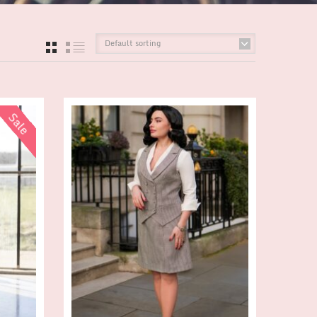
Default sorting
GRID
LIST