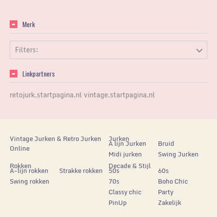
Merk
Filters:
Linkpartners
retojurk.startpagina.nl
vintage.startpagina.nl
Vintage Jurken & Retro Jurken
Jurken
A lijn Jurken
Bruid
Online
Midi jurken
Swing Jurken
Rokken
Decade & Stijl
A-lijn rokken
Strakke rokken
50s
60s
Swing rokken
70s
Boho Chic
Classy chic
Party
PinUp
Zakelijk