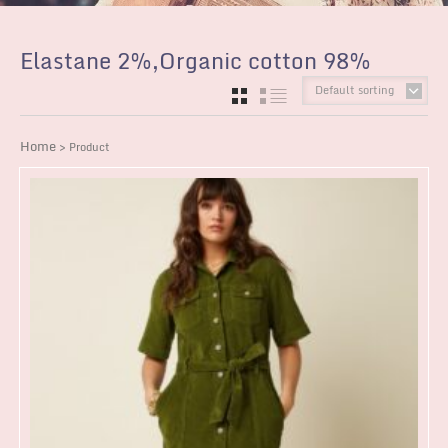
Elastane 2%,Organic cotton 98%
Default sorting
GRID
LIST
Home
> Product