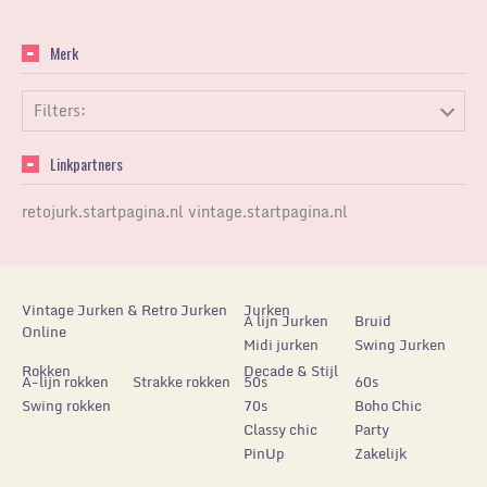
Merk
Filters:
Linkpartners
retojurk.startpagina.nl
vintage.startpagina.nl
Vintage Jurken & Retro Jurken
Jurken
A lijn Jurken
Bruid
Online
Midi jurken
Swing Jurken
Rokken
Decade & Stijl
A-lijn rokken
Strakke rokken
50s
60s
Swing rokken
70s
Boho Chic
Classy chic
Party
PinUp
Zakelijk