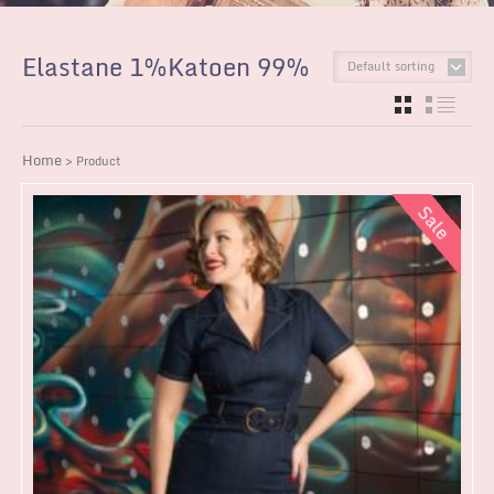
Elastane 1%Katoen 99%
Default sorting
GRID
LIST
Home
> Product