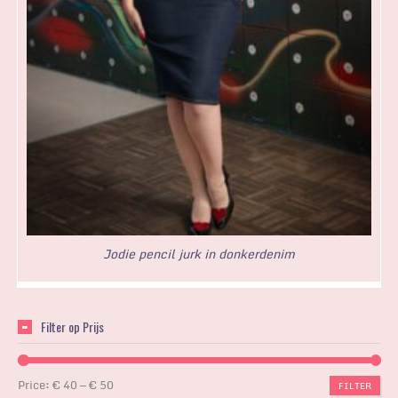
Jodie pencil jurk in donkerdenim
Filter op Prijs
Price:
€ 40
—
€ 50
FILTER