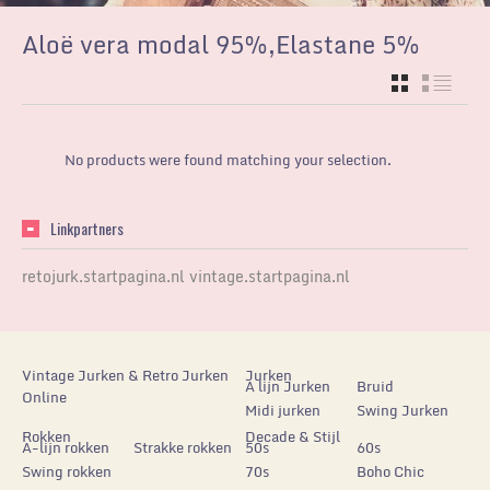
Aloë vera modal 95%,Elastane 5%
GRID
LIST
No products were found matching your selection.
Linkpartners
retojurk.startpagina.nl
vintage.startpagina.nl
Vintage Jurken & Retro Jurken
Jurken
A lijn Jurken
Bruid
Online
Midi jurken
Swing Jurken
Rokken
Decade & Stijl
A-lijn rokken
Strakke rokken
50s
60s
Swing rokken
70s
Boho Chic